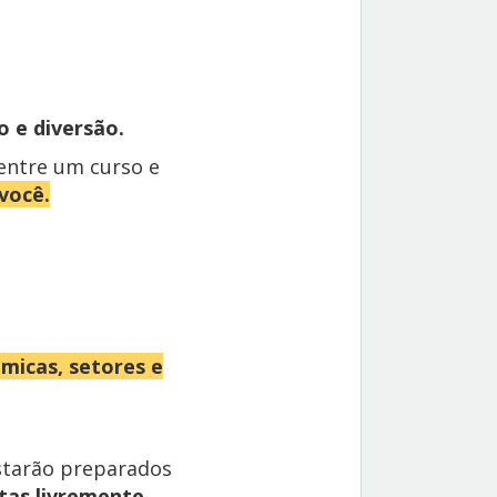
 e diversão.
entre um curso e
 você.
micas, setores e
starão preparados
as livremente.