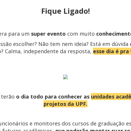
Fique Ligado!
era para um
super evento
com muito
conhecimento
fissão escolher? Não tem nem ideia?
Está em dúvida 
o?
Calma, independente da resposta,
esse dia é pra
 terão
o dia todo para conhecer as
unidades acadê
projetos
da UPF.
funcionários e monitores dos cursos de graduação e
s futuros acadêmicos,
que poderão montar suas rot