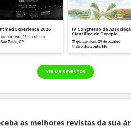
rtmed Experience 2026
IV Congresso da Associaç
Científica de Terapia
quinta-feira, 15 de outubro
Ocupacional em Contexto
quinta-feira, 29 de outubro
Sao Paulo, SP
Hospitalares e Cuidados
Belo Horizonte, MG
Paliativos - ATOHOSP
VER MAIS EVENTOS
ceba as melhores revistas da sua á