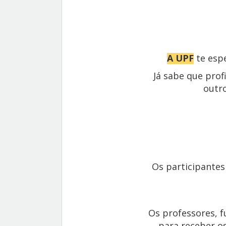
A UPF
te esp
Já sabe que pro
outr
Os participantes
Os professores, 
para
receber o