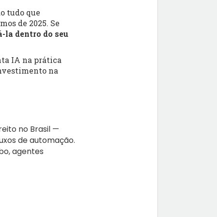
do tudo que
mos de 2025. Se
á-la dentro do seu
a IA na prática
investimento na
ito no Brasil —
luxos de automação.
rbo, agentes