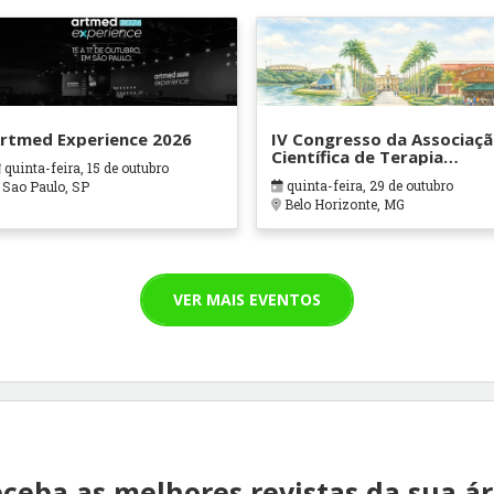
rtmed Experience 2026
IV Congresso da Associaç
Científica de Terapia
quinta-feira, 15 de outubro
Ocupacional em Contexto
quinta-feira, 29 de outubro
Sao Paulo, SP
Hospitalares e Cuidados
Belo Horizonte, MG
Paliativos - ATOHOSP
VER MAIS EVENTOS
ceba as melhores revistas da sua á