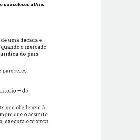
 que colocou a IA no
s de uma década e
, quando o mercado
urídica do país
,
e pareceres;
ritório — do
pts que obedecem à
empre que o assunto
ela, executa o prompt