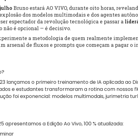
 julho
Bruno estará AO VIVO, durante oito horas, revelan
explosão dos modelos multimodais e dos agentes autôno
 ser espectador da revolução tecnológica e passar a
lider
so não é opcional — é decisivo.
experimente a metodologia de quem
realmente
implement
 um arsenal de fluxos e prompts que começam a pagar o 
o?
 lançamos o primeiro treinamento de IA aplicada ao Dire
ados e estudantes transformaram a rotina com nossos f
lução foi exponencial: modelos multimodais, jurimetria tu
25 apresentamos a Edição Ao Vivo, 100 % atualizada:
ominar