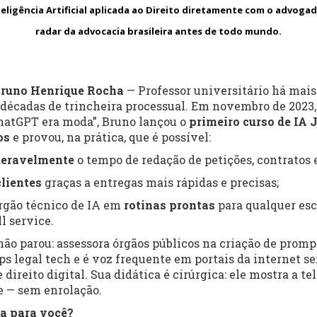
eligência Artificial aplicada ao Direito diretamente com
o advogado
radar da advocacia brasileira antes de todo mundo
.
runo Henrique Rocha
— Professor universitário há mai
décadas de trincheira processual. Em novembro de 2023
ChatGPT era moda”, Bruno lançou o
primeiro curso de IA J
os
e provou, na prática, que é possível:
deravelmente
o tempo de redação de petições, contratos 
lientes
graças a entregas mais rápidas e precisas;
rgão técnico de IA em
rotinas prontas
para qualquer esc
ll service.
não parou: assessora órgãos públicos na criação de prom
ps legal tech e é voz frequente em portais da internet s
e direito digital. Sua didática é cirúrgica: ele mostra a t
e — sem enrolação.
ta para você?