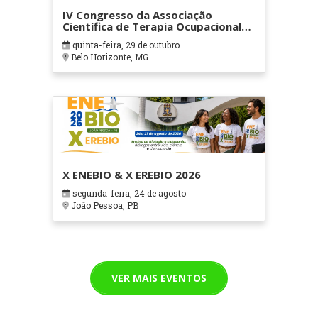
IV Congresso da Associação
Científica de Terapia Ocupacional
em Contextos Hospitalares e
quinta-feira, 29 de outubro
Cuidados Paliativos - ATOHOSP
Belo Horizonte, MG
X ENEBIO & X EREBIO 2026
segunda-feira, 24 de agosto
João Pessoa, PB
VER MAIS EVENTOS