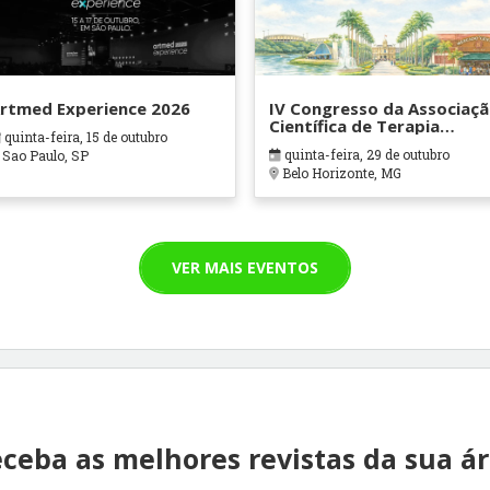
rtmed Experience 2026
IV Congresso da Associaç
Científica de Terapia
quinta-feira, 15 de outubro
Ocupacional em Contexto
quinta-feira, 29 de outubro
Sao Paulo, SP
Hospitalares e Cuidados
Belo Horizonte, MG
Paliativos - ATOHOSP
VER MAIS EVENTOS
ceba as melhores revistas da sua á