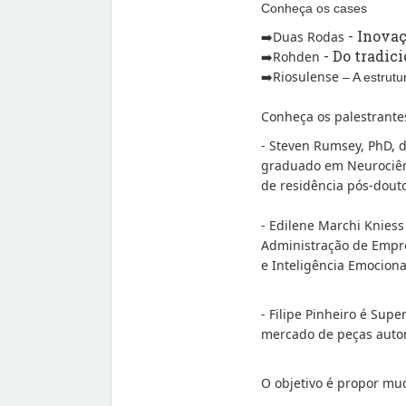
Conheça os cases
- Inovaç
️Duas Rodas
➡
- Do tradic
️Rohden
➡
️Riosulense
➡
– A estrutu
Conheça os palestrante
- Steven Rumsey, PhD, 
graduado em Neurociên
de residência pós-douto
- Edilene Marchi Knies
Administração de Empre
e Inteligência Emociona
- Filipe Pinheiro é Sup
mercado de peças autom
O objetivo é propor mu