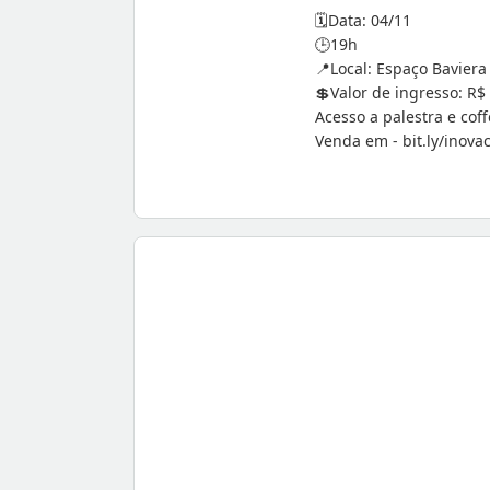
️Data: 04/11
🗓
19h
🕒
Local: Espaço Baviera 
📍
Valor de ingresso: R$
💲
Acesso a palestra e cof
Venda em - bit.ly/inova