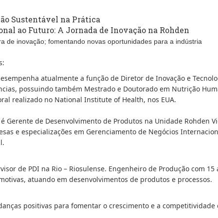
ão Sustentável na Prática
ional ao Futuro: A Jornada de Inovação na Rohden
ra de inovação; fomentando novas oportunidades para a indústria
s:
desempenha atualmente a função de Diretor de Inovação e Tecnolo
cias, possuindo também Mestrado e Doutorado em Nutrição Hum
ral realizado no National Institute of Health, nos EUA.
s é Gerente de Desenvolvimento de Produtos na Unidade Rohden V
sas e especializações em Gerenciamento de Negócios Internaciona
l.
ervisor de PDI na Rio – Riosulense. Engenheiro de Produção com 15
otivas, atuando em desenvolvimentos de produtos e processos.
danças positivas para fomentar o crescimento e a competitividade 