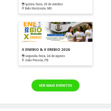
em Contextos Hospitalares e
quinta-feira, 29 de outubro
Cuidados Paliativos - ATOHOSP
Belo Horizonte, MG
X ENEBIO & X EREBIO 2026
segunda-feira, 24 de agosto
João Pessoa, PB
VER MAIS EVENTOS