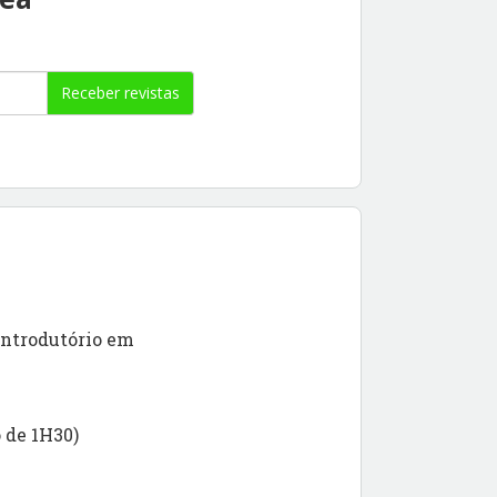
Receber revistas
Introdutório em
 de 1H30)