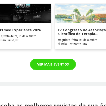
rtmed Experience 2026
IV Congresso da Associaç
Científica de Terapia
quinta-feira, 15 de outubro
Ocupacional em Contexto
quinta-feira, 29 de outubro
Sao Paulo, SP
Hospitalares e Cuidados
Belo Horizonte, MG
Paliativos - ATOHOSP
VER MAIS EVENTOS
ceba as melhores revistas da sua á