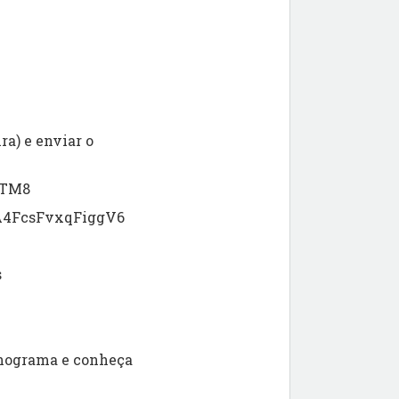
a) e enviar o
WTM8
XA4FcsFvxqFiggV6
s
onograma e conheça