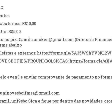
ÃO
entos
s/externos: R$10,00
Uni: R$5,00
o no pix: Camila.ancken@gmail.com (Diretoria Financeir
orms abaixo
olsistas e externos: https://forms.gle/5A35WShYV3K12
OVE SBC FIES/PROUNI/BOLSISTAS: https://forms.gle/e
 pelo even3 e enviar comprovante de pagamento no form
: uninovesbcifmsa@gmail.com
azil_uni9sbc Siga e fique por dentro das novidades, cr