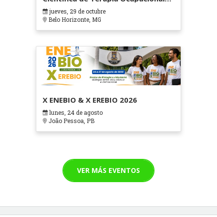
em Contextos Hospitalares e
jueves, 29 de octubre
Cuidados Paliativos - ATOHOSP
Belo Horizonte, MG
X ENEBIO & X EREBIO 2026
lunes, 24 de agosto
João Pessoa, PB
VER MÁS EVENTOS