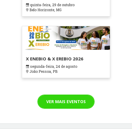
em Contextos Hospitalares e
quinta-feira, 29 de outubro
Cuidados Paliativos - ATOHOSP
Belo Horizonte, MG
X ENEBIO & X EREBIO 2026
segunda-feira, 24 de agosto
João Pessoa, PB
VER MAIS EVENTOS