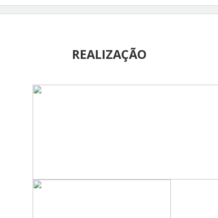
https://www.rbgdr.net/revista/index.p
hp/rbgdr
International Journal of Professional Business
Review
REALIZAÇÃO
https://www.openaccessojs.com/JBRev
iew