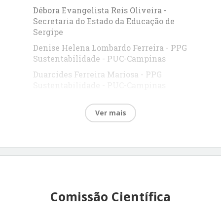
Débora Evangelista Reis Oliveira -
Secretaria do Estado da Educação de
Sergipe
Denise Helena Lombardo Ferreira - PPG
Sustentabilidade - PUC-Campinas
Duarcides Ferreira Mariosa - PPG
Sustentabilidade - PUC-Campinas
Edson Abreu de Castro Grandisoli -
Laboratório de Práticas e Pesquisa em
Ver mais
Sustentabilidade (LAPPES-USP)
Edson Keyso de Miranda Kubo -
Universidade Municipal de São
Caetano do Sul
Ernesto Jacob Keim - Universidade
Federal do Paraná
Comissão Científica
Flávio de Miranda Ribeiro -
Universidade Católica de Santos