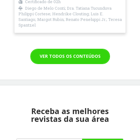
Certificado de
02h
Diego de Melo Conti; Dra. Tatiana Tucunduva
Philippi Cortese; Hendrike Clouting; Luis E.
Santiago; Margot Rubin; Renato Peneluppi Jr.; Teresa
Spantzel
VER TODOS OS CONTEÚDOS
Receba as melhores
revistas da sua área