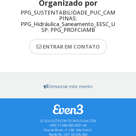
Organizado por
PPG_SUSTENTABILIDADE_PUC_CAM
PINAS;
PPG_Hidráulica_Saneamento_EESC_U
SP; PPG_PROFCIAMB
ENTRAR EM CONTATO
Denunciar este evento
L3 SOLUÇÕES EM TECNOLOGIA LTDA
CNPJ 17.688.085/0001-45
Rua do Brum, nº 248, Sala Even3,
Recife-PE, CEP: 50.030-260