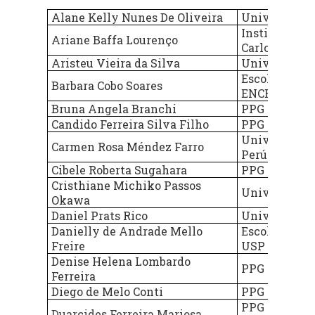
Guilherme Francisco Frederico - UFPR
Alane Kelly Nunes De Oliveira
Universidade
- Universidade Federal do Paraná
Instituto de
Ariane Baffa Lourenço
Carlos.
HELENA MIDORI KASHIWAGI - UFPR -
Aristeu Vieira da Silva
Universidade
Universidade Federal do Paraná
Escola Nacion
Barbara Cobo Soares
Josias Jacintho Bittencourt -
ENCE/IBGE
Universidade de Coimbra - Portugal
Bruna Angela Branchi
PPG Sustenta
Candido Ferreira Silva Filho
PPG Sustenta
Josué Mastrodi - PUC-CAMPINAS
Universidad 
Carmen Rosa Méndez Farro
Juan C. Ayarza - PPG Sustentabilidade
Perú
- PUC-Campinas
Cibele Roberta Sugahara
PPG Sustenta
Cristhiane Michiko Passos
Katia Viana Cavalcante -
Universidade
Okawa
Universidade Federal do Amazonas
Daniel Prats Rico
Universidad 
Laudemira Silva Rabelo - Fundação
Danielly de Andrade Mello
Escola de Eng
Cearense de Meteorologia e Recursos
Freire
USP
Hídricos
Denise Helena Lombardo
PPG Sustenta
Ferreira
Livia Dias Azevedo - Universidade
Diego de Melo Conti
PPG Sustenta
Estadual de Feira de Santana
PPG Sustenta
Duarcides Ferreira Mariosa