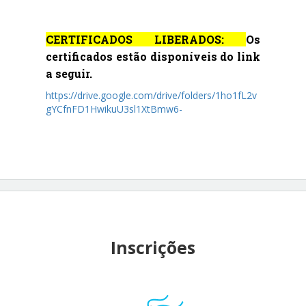
CERTIFICADOS LIBERADOS:
Os
certificados estão disponíveis do link
a seguir.
https://drive.google.com/drive/folders/1ho1fL2v
gYCfnFD1HwikuU3sl1XtBmw6-
Inscrições