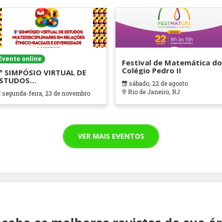
Evento online
Festival de Matemática do
Colégio Pedro II
º SIMPÓSIO VIRTUAL DE
ESTUDOS
sábado, 22 de agosto
ULTIDISCIPLINARES EM
Rio de Janeiro, RJ
segunda-feira, 23 de novembro
ELAÇÕES ÉTNICO-RACIAIS E
IVERSIDADE
VER MAIS EVENTOS