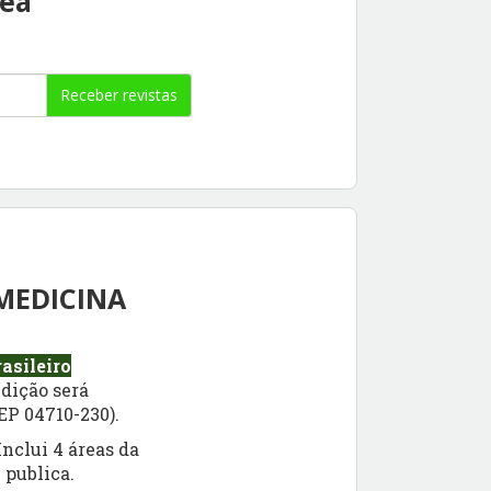
rea
Receber revistas
 MEDICINA
asileiro
dição será
EP 04710-230).
nclui 4 áreas da
 publica.