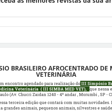
ceba as melhores revistas da sua á
ÓSIO BRASILEIRO AFROCENTRADO DE
VETERINÁRIA
m encontro agendado para realização do
III Simpósio Br
dicina Veterinária ( III SIMBA MED VET),
que nessa e
ulo (Av. Chucri Zaidan 1240 - 4º andar , Morumbi , SP - C
essa terceira edição que contará com muitas novidades. I
a grandes animais, pequenos animais, silvestres e saúde