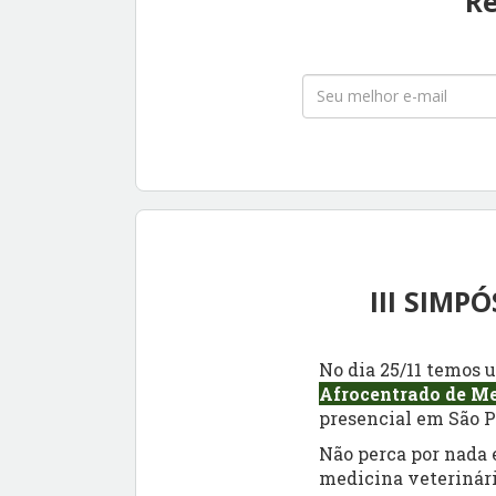
Re
III SIMP
No dia
25/11
temos u
Afrocentrado de Me
presencial em São Pa
Não perca por nada 
medicina veterinári