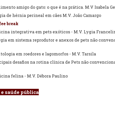
mento amigo do gato: o que é na prática. M.V Isabela 
gia de hérnia perineal em cães M.V. João Camargo
fee break
cina integrativa em pets exóticos - M.V. Lygia Franceli
rgia em sistema reprodutor e anexos de pets não convenc
tologia em roedores e lagomorfos - M.V. Tarsila
cipais desafios na rotina clínica de Pets não convenciona
cina felina - M.V. Débora Paulino
 e saúde pública