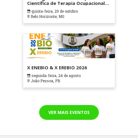
Científica de Terapia Ocupacional
em Contextos Hospitalares e
quinta-feira, 29 de outubro
Cuidados Paliativos - ATOHOSP
Belo Horizonte, MG
X ENEBIO & X EREBIO 2026
segunda-feira, 24 de agosto
João Pessoa, PB
VER MAIS EVENTOS