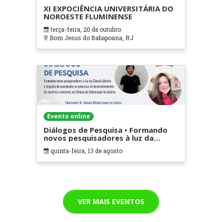
XI EXPOCIÊNCIA UNIVERSITÁRIA DO
NOROESTE FLUMINENSE
terça-feira, 20 de outubro
Bom Jesus do Itabapoana, RJ
Evento online
Diálogos de Pesquisa • Formando
novos pesquisadores à luz da
Ciência Aberta: o impacto do
quinta-feira, 13 de agosto
movimento no processo de
desenvolvimento de mestres e
doutores na Ciência da Informação
brasileira
VER MAIS EVENTOS