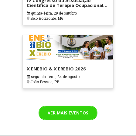
IV Congresso da Associação
Científica de Terapia Ocupacional
em Contextos Hospitalares e
quinta-feira, 29 de outubro
Cuidados Paliativos - ATOHOSP
Belo Horizonte, MG
X ENEBIO & X EREBIO 2026
segunda-feira, 24 de agosto
João Pessoa, PB
VER MAIS EVENTOS