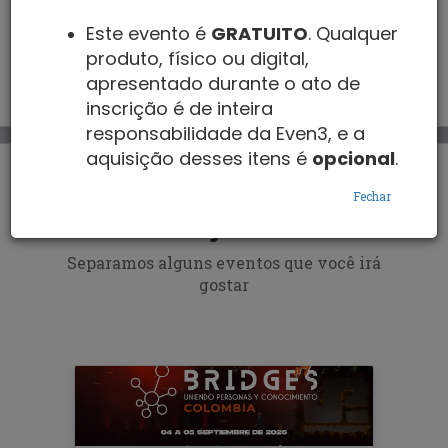
- São Paulo - São Paulo - Brasil
Este evento é
GRATUITO
. Qualquer
produto, físico ou digital,
REALIZAR INSCRIÇÃO
apresentado durante o ato de
inscrição é de inteira
responsabilidade da Even3, e a
aquisição desses itens é
opcional
.
Fechar
O evento já encerrou
Separamos alguns eventos que você irá
gostar