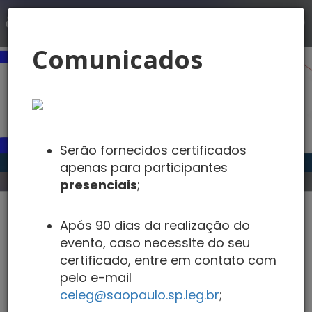
LOGIN
Comunicados
Serão fornecidos certificados
apenas para participantes
presenciais
;
III Jornada de Direito da
Após 90 dias da realização do
Saúde
evento, caso necessite do seu
certificado, entre em contato com
25/05/2026
- 09:30 - 16:00 GMT-3
pelo e-mail
Câmara Municipal de São Paulo - Palácio
celeg@saopaulo.sp.leg.br
;
Anchieta, Auditório Prestes Maia (1º Andar) -
Viaduto Jacareí - Bela Vista, São Paulo - SP, Brasil