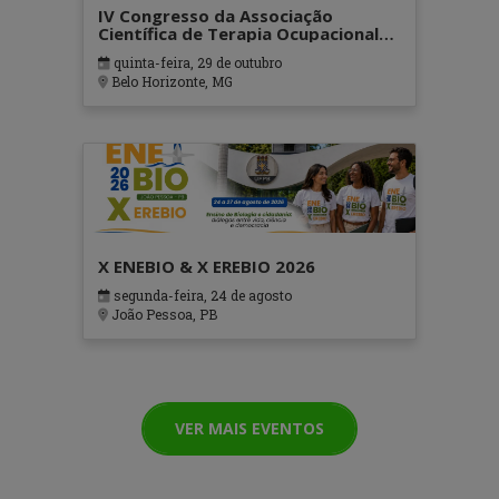
IV Congresso da Associação
Científica de Terapia Ocupacional
em Contextos Hospitalares e
quinta-feira, 29 de outubro
Cuidados Paliativos - ATOHOSP
Belo Horizonte, MG
X ENEBIO & X EREBIO 2026
segunda-feira, 24 de agosto
João Pessoa, PB
VER MAIS EVENTOS