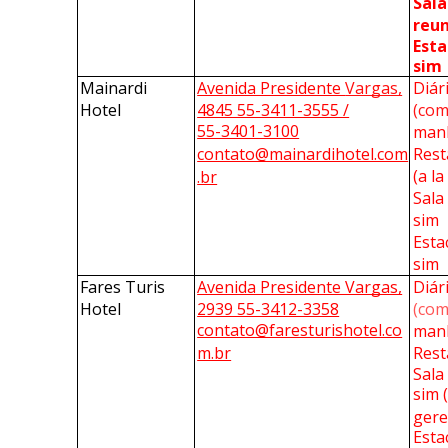
Sala
reun
Esta
sim
Mainardi 
Avenida Presidente 
Vargas,
Hotel
4845 55-3411-3555 /
(com
55-3401-3100
manh
contato@mainardihotel.com
Rest
(a la
.br
Sala
sim 
Esta
sim
Fares Turis 
Avenida Presidente Vargas,
Hotel
2939 55-3412-3358
(com
contato@faresturishotel.co
manh
m.br
Rest
Sala
sim 
gere
Esta