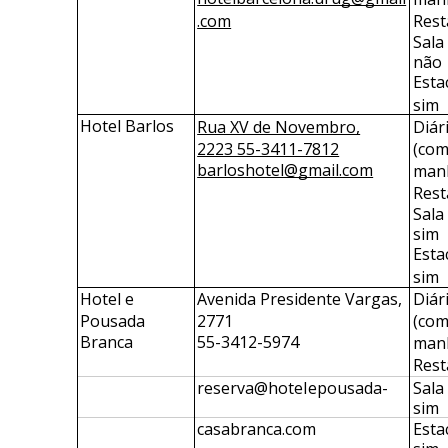
.com
Rest
Sala
não 
Esta
sim
Hotel Barlos
Rua XV de Novembro,
Diári
2223 55-3411-7812
(com
barloshotel@gmail.com
manh
Rest
Sala
sim 
Esta
sim
Hotel e 
Avenida Presidente Vargas, 
Diári
Pousada
2771
(com
Branca
55-3412-5974
manh
Rest
reserva@hoteIepousada-
Sala
sim
casabranca.com
Esta