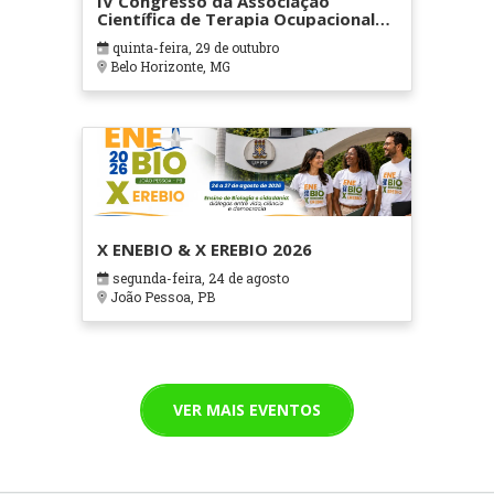
IV Congresso da Associação
Científica de Terapia Ocupacional
em Contextos Hospitalares e
quinta-feira, 29 de outubro
Cuidados Paliativos - ATOHOSP
Belo Horizonte, MG
X ENEBIO & X EREBIO 2026
segunda-feira, 24 de agosto
João Pessoa, PB
VER MAIS EVENTOS