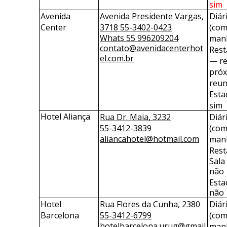
sim
Avenida 
Avenida Presidente Vargas,
Diári
Center
3718 55-3402-0423
(com
Whats 55 996209204
manh
contato@avenidacenterhot
Rest
el.com.br
— re
próx
reun
Esta
sim
Hotel Aliança
Rua Dr. Maia, 3232
Diári
55-3412-3839
(com
aliancahotel@hotmail.com
manh
Rest
Sala
não
Esta
não
Hotel 
Rua Flores da Cunha, 2380
Diári
Barcelona
55-3412-6799
(com
hotelbarcelona.urug@gmail
manh