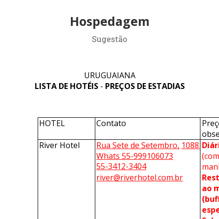
Hospedagem
Sugestão
URUGUAIANA
LISTA DE HOTÉIS 
- 
PREÇOS DE ESTADIAS
HOTEL
Contato
Preç
obse
River Hotel
Rua Sete de Setembro,
1088 
Diár
Whats 55-999106073
(com
55-3412-3404
river@riverhotel.com.br
Rest
ao m
(buff
espe