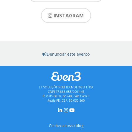
INSTAGRAM
Denunciar este evento
L3 SOLUÇÕES EM TECNOLOGIA LTDA
CNPJ 17.688.085/0001-45
Rua do Brum, nº 248, Sala Even3,
Recife-PE, CEP: 50.030-260
Conheça nosso blog