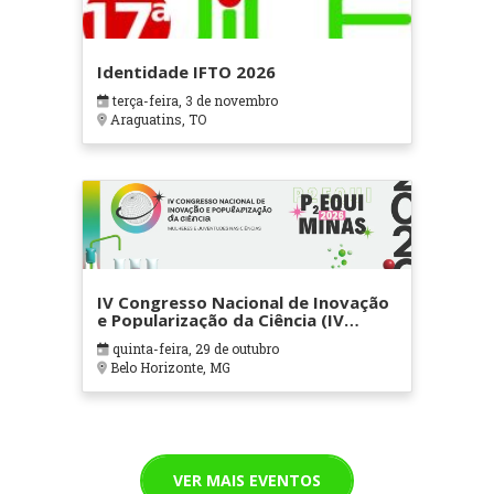
Identidade IFTO 2026
terça-feira, 3 de novembro
Araguatins, TO
IV Congresso Nacional de Inovação
e Popularização da Ciência (IV
CNIPC), VIII Dia Com Ciência e III
quinta-feira, 29 de outubro
Professor Protagonista de Ensino
Belo Horizonte, MG
de Química (III P2EQUI-BH)
VER MAIS EVENTOS