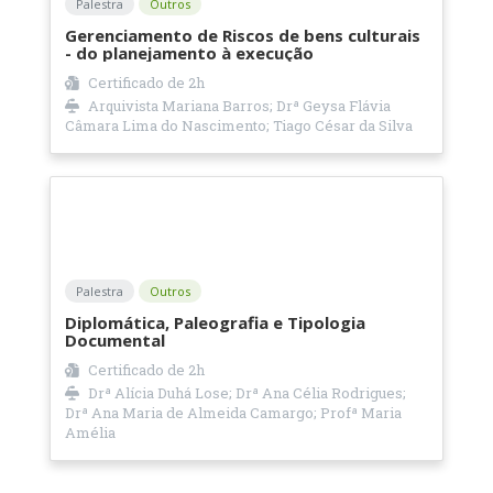
Palestra
Outros
Gerenciamento de Riscos de bens culturais
- do planejamento à execução
Certificado de
2h
Arquivista Mariana Barros; Drª Geysa Flávia
Câmara Lima do Nascimento; Tiago César da Silva
Palestra
Outros
Diplomática, Paleografia e Tipologia
Documental
Certificado de
2h
Drª Alícia Duhá Lose; Drª Ana Célia Rodrigues;
Drª Ana Maria de Almeida Camargo; Profª Maria
Amélia