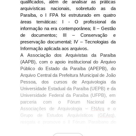
qualificados, além de analisar as práticas
arquivísticas nacionais, sobretudo as da
Paraíba
, o I FPA
foi estruturado
em quatro
áreas temáticas: I - O profissional da
informação na era contemporânea; II – Gestão
de documentos; III – Conservação e
preservação documental; IV – Tecnologias da
Informação aplicada aos arquivos.
A Associação dos Arquivistas da Paraíba
(AAPB), com o apoio institucional do Arquivo
Público do Estado da Paraíba (APEPB),
do
Arquivo Central da Prefeitura Municipal de João
Pessoa, dos cursos de Arquivologia
da
Universidade Estadual da Paraíba (UEPB) e da
Universidade Federal da Paraíba (UFPB), em
parceria com o Fórum Nacional de
Associações de Arquivologia –
FNArq
e o
Grupo de Estudos Arquivísticos (
GEArq
),
resgata e promove o
II Fórum Paraibano de
Arquivologia no período de 16 a 19 de
novembro de 2021.