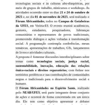
tecnologias sociais e às culturas afro-diaspóricas, por 
meio de grupos de trabalho, minicursos e workshops. As 
atividades ocorrerão entre os dias 
21 e 24 de outubro de 
2025
 e, no dia 
01 de novembro de 2025
, será realizado o 
Fórum Africanidades
, todos no 
Campus de Goiabeiras 
da UFES
, em Vitória-ES. O evento reunirá acadêmicos, 
gestores, estudantes, pesquisadores, lideranças 
comunitárias e representantes de povos tradicionais, 
promovendo diálogos e ações voltadas à transformação 
social. A programação contempla conferências, mesas 
temáticas, apresentações de trabalhos, GTs, lançamentos 
de livros e atividades culturais.
A proposta é fomentar discussões interdisciplinares sobre 
temas como 
tecnologias sociais, justiça racial, 
sustentabilidade, inovação, educação das relações 
étnico-raciais e direitos reparatórios
, com ênfase nos 
territórios periféricos e nas contribuições de comunidades 
negras e tradicionais para o desenvolvimento social e 
humano.
O 
Fórum Africanidades no Espírito Santo
, realizado 
pelo 
NEAB/UFES
, será parte integrante desse conjunto 
de ações e ocorrerá de forma concentrada em um único 
dia. Ele tem como objetivo apresentar e debater 