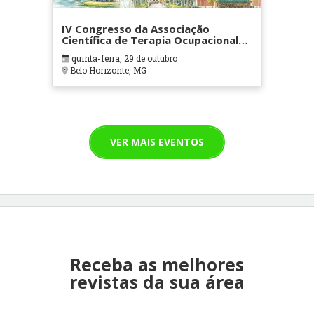
IV Congresso da Associação
Científica de Terapia Ocupacional
em Contextos Hospitalares e
quinta-feira, 29 de outubro
Cuidados Paliativos - ATOHOSP
Belo Horizonte, MG
VER MAIS EVENTOS
Receba as melhores
revistas da sua área