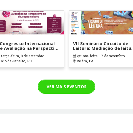
 Congresso Internacional
VII Seminário Circuito de
e Avaliação na Perspectiva
Leitura: Mediação de leitu
a Educação Inclusiva
e Contação de histórias na
terça-feira, 8 de setembro
quinta-feira, 17 de setembro
perspectiva da Educação
Rio de Janeiro, RJ
Belém, PA
Inclusiva: desafios e
possibilidades na Educaçã
Básica
VER MAIS EVENTOS