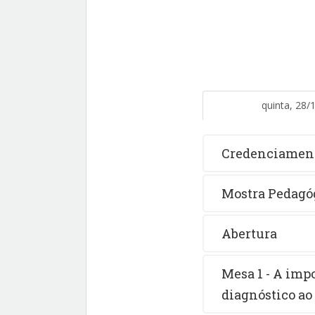
quinta, 28/
Credenciament
Mostra Pedagóg
Abertura
Mesa 1 - A imp
diagnóstico a