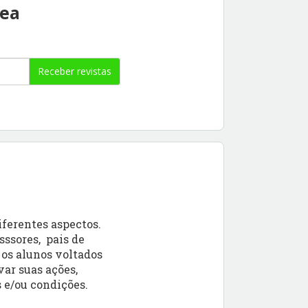
rea
Receber revistas
iferentes aspectos.
sssores, pais de
 os alunos voltados
var suas ações,
 e/ou condições.