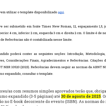
 utilizar o template disponibilizado 
aqui
.
 ser submetido em fonte Times New Roman, 12, espaçamento 1,5, just
erior 4 cm, inferior 2 cm, esquerda 3 cm e direita 2 cm. O limite é de 
 de Referências não é contabilizada nesse limite. 
dido poderá conter as seguintes seções: Introdução, Metodologia,
ões, Considerações Finais, Agradecimentos e Referências. Citações di
T NBR 10520 (2023). Referências devem seguir as normas da ABNT NBR
mo expandido, consultar o template.

res/as com resumos simples aprovados terão que, obrig
mo expandido (3-5 páginas) até
30 de agosto de 2025
. 
ão no E-book decorrente do evento (ISBN). As normas d