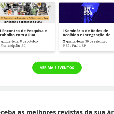
II Encontro de Pesquisa e
I Seminário de Redes de
rabalho com a Rua
Acolhida e Integração de
Refugiados no Brasil:
quinta-feira, 8 de outubro
quarta-feira, 30 de setembro
Patrocínio comunitário,
Florianópolis, SC
São Paulo, SP
políticas públicas e
experiências de
reconstrução de vida
VER MAIS EVENTOS
ceba as melhores revistas da sua á