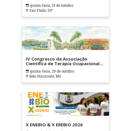
quinta-feira, 15 de outubro
Sao Paulo, SP
IV Congresso da Associação
Científica de Terapia Ocupacional
em Contextos Hospitalares e
quinta-feira, 29 de outubro
Cuidados Paliativos - ATOHOSP
Belo Horizonte, MG
X ENEBIO & X EREBIO 2026