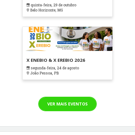
em Contextos Hospitalares e
quinta-feira, 29 de outubro
Cuidados Paliativos - ATOHOSP
Belo Horizonte, MG
X ENEBIO & X EREBIO 2026
segunda-feira, 24 de agosto
João Pessoa, PB
VER MAIS EVENTOS