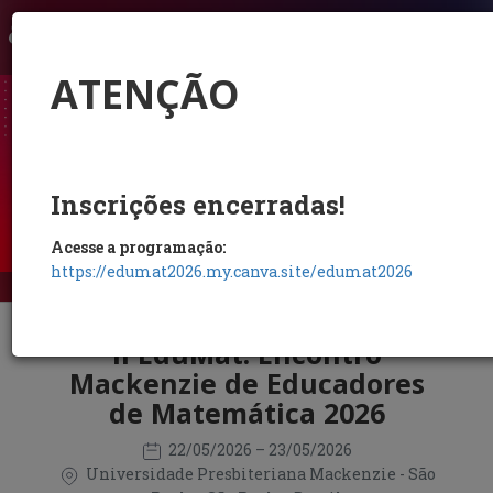
LOGIN
ATENÇÃO
Inscrições encerradas!
Acesse a programação:
https://edumat2026.my.canva.site/edumat2026
II EduMat: Encontro
Mackenzie de Educadores
de Matemática 2026
22/05/2026
– 23/05/2026
Universidade Presbiteriana Mackenzie - São