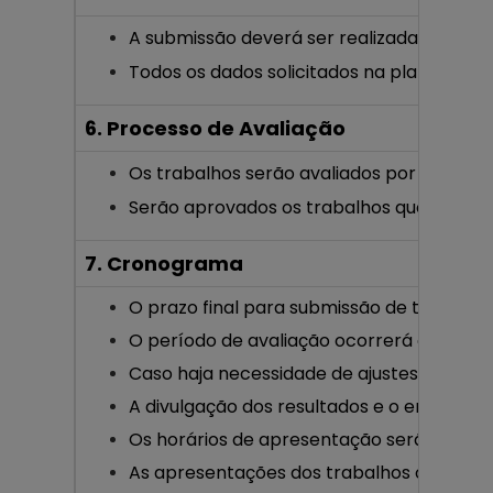
A submissão deverá ser realizada exclusiv
Todos os dados solicitados na plataforma
6. Processo de Avaliação
Os trabalhos serão avaliados por pares, s
Serão aprovados os trabalhos que atingir
7. Cronograma
O prazo final para submissão de trabalho
O período de avaliação ocorrerá até
4 d
Caso haja necessidade de ajustes, os auto
A divulgação dos resultados e o envio das
Os horários de apresentação serão divul
As apresentações dos trabalhos ocorrerã