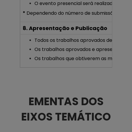
O evento presencial será realizado em
23
*
Dependendo do número de submissões, a Comiss
8. Apresentação e Publicação
Todos os trabalhos aprovados deverão ser
Os trabalhos aprovados e apresentados s
Os trabalhos que obtiverem as maiores a
EMENTAS DOS
EIXOS TEMÁTICO