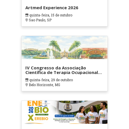
Artmed Experience 2026
quinta-feira, 15 de outubro
Sao Paulo, SP
IV Congresso da Associação
Científica de Terapia Ocupacional
em Contextos Hospitalares e
quinta-feira, 29 de outubro
Cuidados Paliativos - ATOHOSP
Belo Horizonte, MG