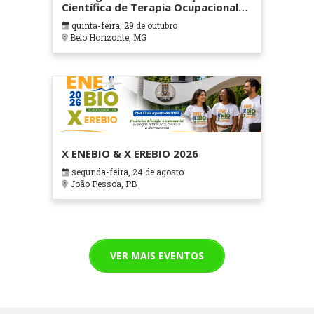
Científica de Terapia Ocupacional
em Contextos Hospitalares e
quinta-feira, 29 de outubro
Cuidados Paliativos - ATOHOSP
Belo Horizonte, MG
X ENEBIO & X EREBIO 2026
segunda-feira, 24 de agosto
João Pessoa, PB
VER MAIS EVENTOS