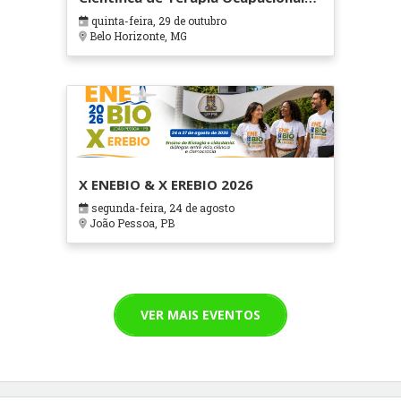
em Contextos Hospitalares e
quinta-feira, 29 de outubro
Cuidados Paliativos - ATOHOSP
Belo Horizonte, MG
X ENEBIO & X EREBIO 2026
segunda-feira, 24 de agosto
João Pessoa, PB
VER MAIS EVENTOS