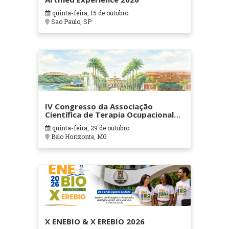
quinta-feira, 15 de outubro
Sao Paulo, SP
IV Congresso da Associação
Científica de Terapia Ocupacional
em Contextos Hospitalares e
quinta-feira, 29 de outubro
Cuidados Paliativos - ATOHOSP
Belo Horizonte, MG
X ENEBIO & X EREBIO 2026