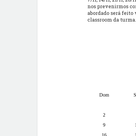
nos prevenirmos con
abordado será feito 
classroom da turma
Dom
S
2
9
16