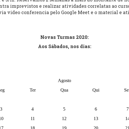
tra imprevistos e realizar
atividades correlatas ao curs
via video conferencia pelo Google Meet e o material e at
.
Novas Turmas 2020:
Aos Sábados, nos dias:
Agosto
eg
Ter
Qua
Qui
Se
3
4
5
6
7
10
11
12
13
1
17
18
19
20
2