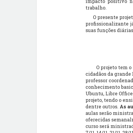
impacto positivo 
trabalho.
O presente projeto, 
profissionalizante 
suas funções diárias
O projeto tem o int
cidadãos da grande
professor coordenad
conhecimento basic
Ubuntu, Libre Offic
projeto, tendo o ens
dentre outros.
As au
aulas serão ministra
oferecidas semanalm
curso será ministra
7/11, 14/11, 21/11, 28