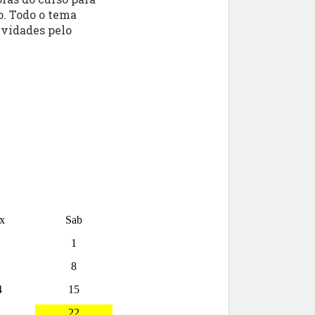
o. Todo o tema
ividades pelo
x
Sab
1
8
4
15
1
22