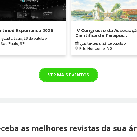
rtmed Experience 2026
IV Congresso da Associaç
Científica de Terapia
quinta-feira, 15 de outubro
Ocupacional em Contexto
quinta-feira, 29 de outubro
Sao Paulo, SP
Hospitalares e Cuidados
Belo Horizonte, MG
Paliativos - ATOHOSP
VER MAIS EVENTOS
ceba as melhores revistas da sua á