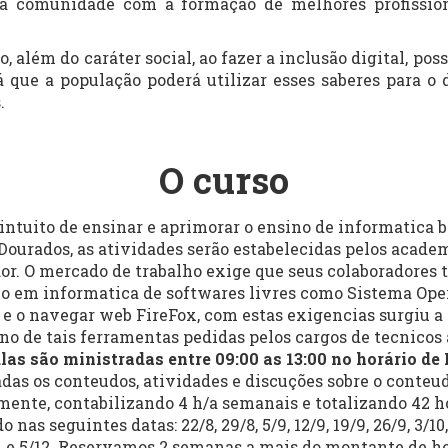
na comunidade com a formação de melhores profissio
além do caráter social, ao fazer a inclusão digital, pos
já que a população poderá utilizar esses saberes para 
.
O curso
uito de ensinar e aprimorar o ensino de informatica b
Dourados, as atividades serão estabelecidas pelos acad
or.
O mercado de trabalho exige que seus colaboradores
o em informatica de
softwares livres como Sistema Ope
e e o navegar web FireFox, com estas
exigencias surgiu a
ino de tais ferramentas pedidas pelos cargos
de tecnicos
las são ministradas entre 09:00 as 13:00 no horário de 
das os conteudos, atividades e discuções sobre o conteud
ente, contabilizando 4 h/a semanais e totalizando 42 ho
do nas seguintes datas:
22/8, 29/8, 5/9, 12/9, 19/9, 26/9, 3/10,
/11 e 5/12. Reservamos 2
semanas a mais do montante de ho