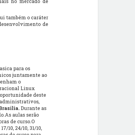
nais no mercado de
sui também o caráter
o desenvolvimento de
asica para os
emicos juntamente ao
 tenham o
racional Linux
 oportunidade deste
 administrativos,
Brasilia.
Durante as
o.
As aulas serão
ras de curso.O
 17/10, 24/10, 31/10,
ras do curso para