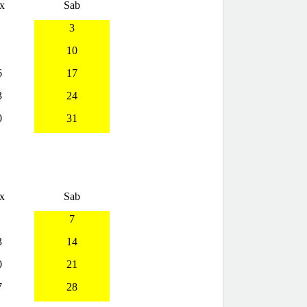
x
Sab
3
10
6
17
3
24
0
31
x
Sab
7
3
14
0
21
7
28