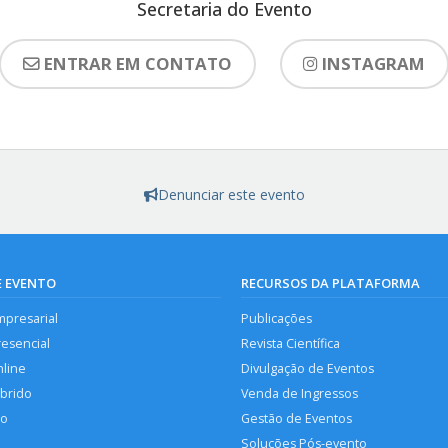
Secretaria do Evento
ENTRAR EM CONTATO
INSTAGRAM
Denunciar este evento
E EVENTO
RECURSOS DA PLATAFORMA
mpresarial
Publicações
resencial
Revista Científica
nline
Divulgação de Eventos
íbrido
Venda de Ingressos
so
Gestão de Eventos
Soluções Pós-evento