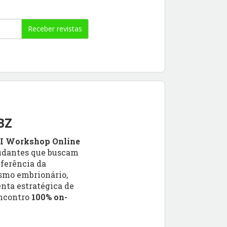
Receber revistas
BZ
I Workshop Online
tudantes que buscam
eferência da
ismo embrionário,
nta estratégica de
encontro
100% on-