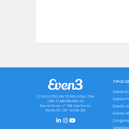
TIPOS D
Evento E
L3 SOLUÇÕES EM TECNOLOGIA LTDA
Evento P
CNPJ 17.688.085/0001-45
Rua do Brum, nº 248, Sala Even3,
Evento o
Recife-PE, CEP: 50.030-260
Evento H
Congres
Simpósio