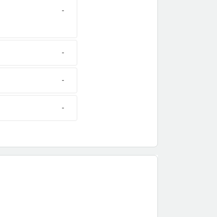
-
-
-
-