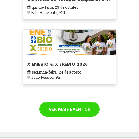
em Contextos Hospitalares e
quinta-feira, 29 de outubro
Cuidados Paliativos - ATOHOSP
Belo Horizonte, MG
X ENEBIO & X EREBIO 2026
segunda-feira, 24 de agosto
João Pessoa, PB
VER MAIS EVENTOS