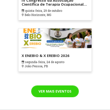
IV Congresso da Associação
Científica de Terapia Ocupacional
em Contextos Hospitalares e
quinta-feira, 29 de outubro
Cuidados Paliativos - ATOHOSP
Belo Horizonte, MG
X ENEBIO & X EREBIO 2026
segunda-feira, 24 de agosto
João Pessoa, PB
VER MAIS EVENTOS