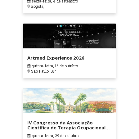
sexta-feira, 4 de setembro
Bogotá,
Artmed Experience 2026
quinta-feira, 15 de outubro
Sao Paulo, SP
IV Congresso da Associação
Científica de Terapia Ocupacional
em Contextos Hospitalares e
quinta-feira, 29 de outubro
Cuidados Paliativos - ATOHOSP