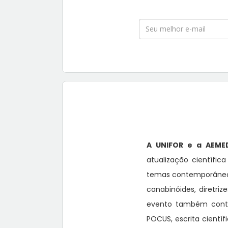
A UNIFOR e a AEME
atualização científic
temas contemporâneos 
canabinóides, diretri
evento também contar
POCUS, escrita cientí