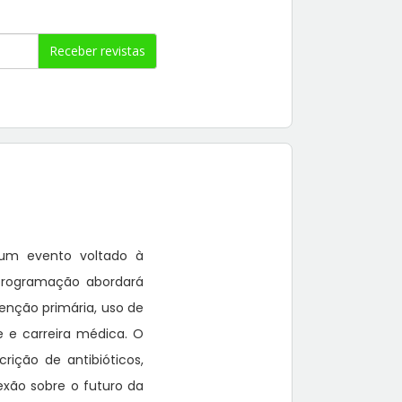
Receber revistas
 um evento voltado à
A programação abordará
enção primária, uso de
e e carreira médica. O
ição de antibióticos,
exão sobre o futuro da