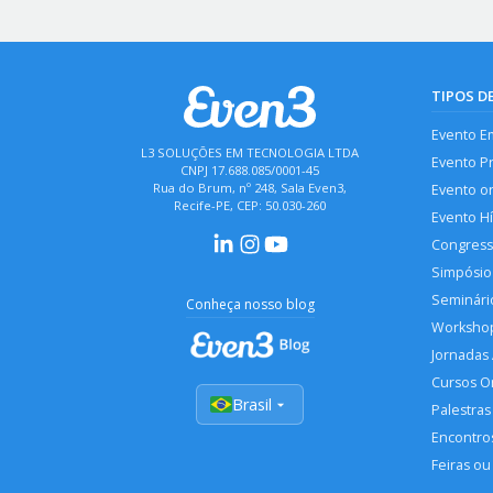
TIPOS D
Evento E
L3 SOLUÇÕES EM TECNOLOGIA LTDA
Evento P
CNPJ 17.688.085/0001-45
Rua do Brum, nº 248, Sala Even3,
Evento o
Recife-PE, CEP: 50.030-260
Evento H
Congres
Simpósio
Seminári
Conheça nosso blog
Worksho
Jornadas
Cursos O
Brasil
Palestras
Encontros
Feiras ou