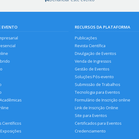
E EVENTO
RECURSOS DA PLATAFORMA
mpresarial
Publicações
resencial
Revista Científica
nline
Divulgação de Eventos
íbrido
Venda de Ingressos
so
Gestão de Eventos
Soluções Pós-evento
o
Submissão de Trabalhos
p
Tecnologia para Eventos
 Acadêmicas
Formulário de Inscrição online
nline
Link de Inscrição Online
Site para Eventos
 Científicos
Certificados para Eventos
 Exposições
Credenciamento