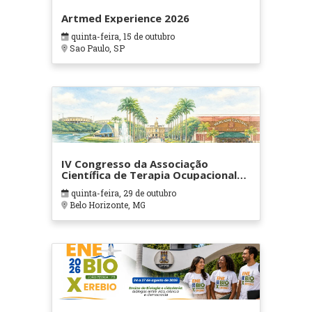
Artmed Experience 2026
quinta-feira, 15 de outubro
Sao Paulo, SP
IV Congresso da Associação
Científica de Terapia Ocupacional
em Contextos Hospitalares e
quinta-feira, 29 de outubro
Cuidados Paliativos - ATOHOSP
Belo Horizonte, MG