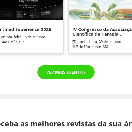
rtmed Experience 2026
IV Congresso da Associaç
Científica de Terapia
quinta-feira, 15 de outubro
Ocupacional em Contexto
quinta-feira, 29 de outubro
Sao Paulo, SP
Hospitalares e Cuidados
Belo Horizonte, MG
Paliativos - ATOHOSP
VER MAIS EVENTOS
ceba as melhores revistas da sua á