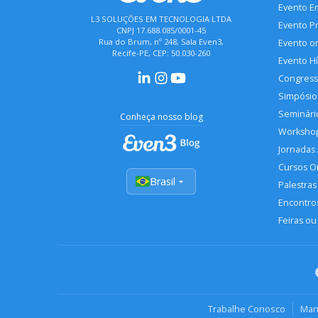
Evento E
L3 SOLUÇÕES EM TECNOLOGIA LTDA
Evento P
CNPJ 17.688.085/0001-45
Rua do Brum, nº 248, Sala Even3,
Evento o
Recife-PE, CEP: 50.030-260
Evento H
Congres
Simpósio
Seminári
Conheça nosso blog
Worksho
Jornadas
Cursos O
Brasil
Palestras
Encontros
Feiras ou
Trabalhe Conosco
Man