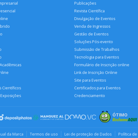
mpresarial
Publicações
resencial
Revista Científica
nline
Divulgação de Eventos
íbrido
Venda de Ingressos
so
Gestão de Eventos
Soluções Pós-evento
o
Submissão de Trabalhos
p
Tecnologia para Eventos
 Acadêmicas
Formulário de Inscrição online
nline
Link de Inscrição Online
Site para Eventos
 Científicos
Certificados para Eventos
 Exposições
Credenciamento
ÓTIMO
ual da Marca
Termos de uso
Lei de proteção de Dados
Política de