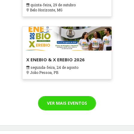
em Contextos Hospitalares e
quinta-feira, 29 de outubro
Cuidados Paliativos - ATOHOSP
Belo Horizonte, MG
X ENEBIO & X EREBIO 2026
segunda-feira, 24 de agosto
João Pessoa, PB
VER MAIS EVENTOS