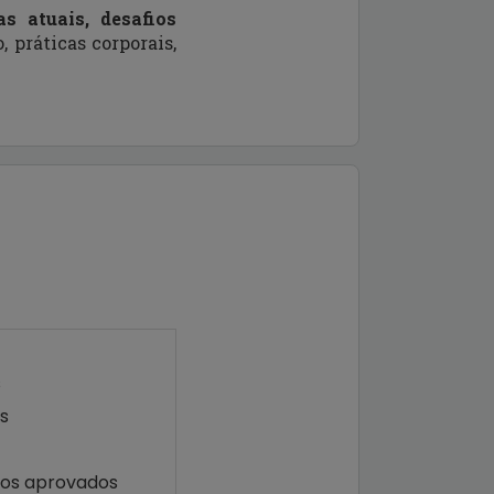
s atuais, desafios
 práticas corporais,
s
s
hos aprovados