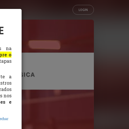
LOGIN
E
os na
pre o
tapas
nte a
stros
rados
s nos
ões e
echar