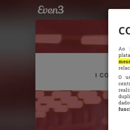
C
Ao r
plat
mesm
rela
O u
cent
real
dupl
dad
func