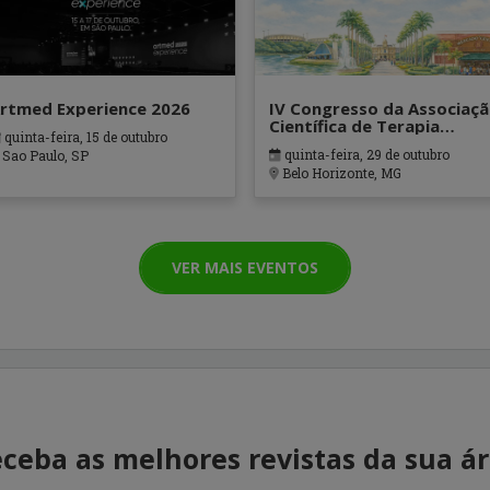
rtmed Experience 2026
IV Congresso da Associaç
Científica de Terapia
quinta-feira, 15 de outubro
Ocupacional em Contexto
quinta-feira, 29 de outubro
Sao Paulo, SP
Hospitalares e Cuidados
Belo Horizonte, MG
Paliativos - ATOHOSP
VER MAIS EVENTOS
ceba as melhores revistas da sua á