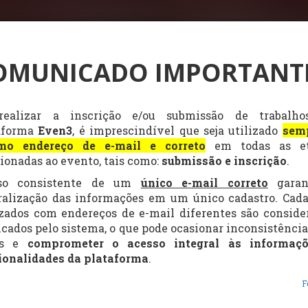
OMUNICADO IMPORTANT
ealizar a inscrição e/ou submissão de trabalh
aforma
Even3
, é imprescindível que seja utilizado
sem
o endereço de e-mail e correto
em todas as e
cionadas ao evento, tais como:
submissão e inscrição
.
so consistente de um
único e-mail correto
gara
ralização das informações em um único cadastro. Cada
izados com endereços de e-mail diferentes são conside
icados pelo sistema, o que pode ocasionar inconsistência
os e
comprometer o acesso integral às informaç
ionalidades da plataforma
.
F