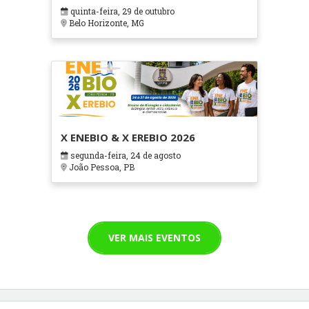
em Contextos Hospitalares e
quinta-feira, 29 de outubro
Cuidados Paliativos - ATOHOSP
Belo Horizonte, MG
X ENEBIO & X EREBIO 2026
segunda-feira, 24 de agosto
João Pessoa, PB
VER MAIS EVENTOS