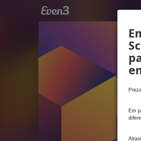
Em
S
pa
em
Preza
Em pa
difer
Atrav