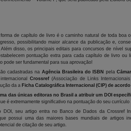
 forma de capítulo de livro é o caminho natural de toda boa ob
resso, possibilitando maior alcance da publicação e, cons
 Além disso, os principais editais para concursos de nível su
stabelecem pontuação extra para cada capítulo de livro ou l
ão pode ser fundamental para sua aprovação!
são cadastradas na
Agência Brasileira do ISBN
pela
Câmara
internacional
Crossref
(
Associação de Links Internacionais
dução da a
Ficha Catalográfica Internacional (CIP) de acord
a das únicas editoras no Brasil a atribuir um DOI especí
que é extremamente significativo na pontuação do seu currícul
 DOI, seu artigo entra no Banco de Dados da Crossref Int
 que possui uma das maiores bases mundiais de artigos i
tencial de citação de seu artigo.