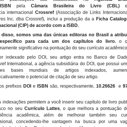
ISBN
pela
Câmara Brasileira do Livro (CBL)
e
ia internacional
Crossref
(
Associação de Links Internacion
res Inc. dba Crossref
)
,
inclui a
produção da a
Ficha Catalog
nacional (CIP) de acordo com a ISBD.
 disso, somos uma das únicas editoras no Brasil a atribu
V Encontro Regional de
XI Congresso Internaciona
icenciaturas do Sudeste
de Pesquisa
específico para cada um dos capítulos do livro
, o 
(Auto)Biográfica
mamente significativo na pontuação do seu currículo acadêmico
terça-feira, 24 de novembro
segunda-feira, 21 de setembro
Ouro Preto, MG
Belo Horizonte, MG
er indexado pelo DOI, seu artigo entra no Banco de Dad
ref International, a agência subsidiária do DOI, que possui u
res bases mundiais de artigos indexados, aumen
VER MAIS EVENTOS
ficativamente o potencial de citação de seu artigo.
os prefixos
DOI
e
ISBN
são, respectivamente,
10.26626
e
9
 indexações permitem a você inserir seu capítulo de livro pub
sco no seu
Currículo Lattes
, o que melhora a pontuação d
riência acadêmica, além de melhorar também seu curr
issional, concedendo-lhe vantagem na busca por uma va
ceba as melhores revistas da sua á