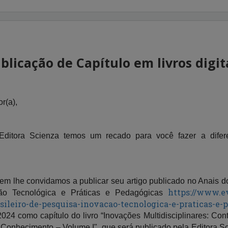
blicação de Capítulo em livros digit
r(a),
ditora Scienza temos um recado para você fazer a difer
m lhe convidamos a publicar seu artigo publicado no Anais d
https://www.ev
ção Tecnológica e Práticas e Pedagógicas
sileiro-de-pesquisa-inovacao-tecnologica-e-praticas-e-
24 como capítulo do livro “Inovações Multidisciplinares: Cont
 Conhecimento – Volume I", que será publicado pela Editora 