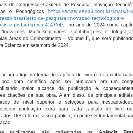
ais do Congresso Brasileiro de Pesquisa, Inovação Tecnoló
https://www.even3.com.br/anais/i-c
icas e Pedagógicas
resso-brasileiro-de-pesquisa-inovacao-tecnologica-e-
icas-e-pedagogicas-414734/,
no ano de 2024 como capítu
 “Inovações Multidisciplinares: Contribuições e Integraç
Brasileiro de Pesquisa, Inovação
plas áreas do Conhecimento – Volume I", que será publicad
s e Pedagógicas
ra Scienza em setembro de 2024.
:00 GMT-3
car um artigo na forma de capítulo de livro é o caminho natu
 boa obra científica após ser publicada em um congr
ibilitando maior alcance da publicação e, consequentem
es citações de sua obra. Além disso, os principais editai
ursos de nível superior e seleções para mestrado/douto
O evento já encerrou
belecem pontuação extra para cada capítulo de livro ou 
cados. Desta forma, a sua publicação pode ser fundamental pa
Separamos alguns eventos que você irá gostar
ação!
sas publicações são cadastradas na
Agência Brasi