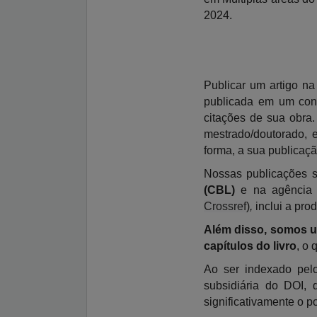
2024.
Publicar um artigo na
publicada em um cong
citações de sua obra.
mestrado/doutorado, e
forma, a sua publicaç
Nossas publicações 
(CBL)
e na agência 
Crossref
)
,
inclui a
pro
Além disso, somos um
capítulos do livro
, o 
Ao ser indexado pelo
subsidiária do DOI,
significativamente o po