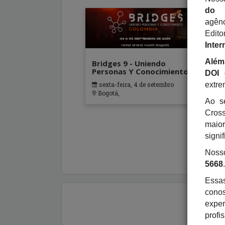
do 
agênc
Edito
Inter
Além
Bridges 9 - Uniendo
I
Personas Y Conocimiento
L
DOI 
extre
sexta-feira, 4 de setembro
Bogotá,
Ao s
Cross
maio
signi
Noss
5668
.
Essas
cono
expe
prof
Re