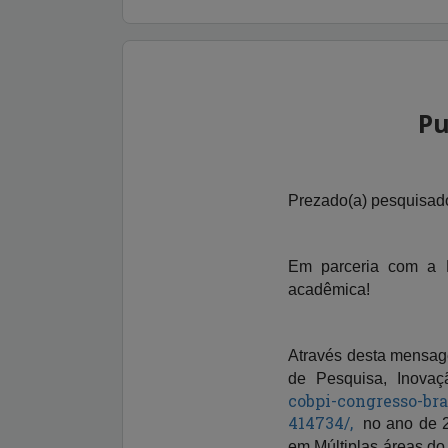
Pu
Prezado(a) pesquisado
Em parceria com a E
acadêmica!
Através desta mensage
de Pesquisa, Inova
cobpi-congresso-bra
414734/,
no ano de 20
em Múltiplas áreas do