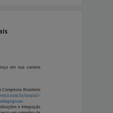
ais
ença em sua carreira
o Congresso Brasileiro
en3.com.br/anais/i-
pedagogicas-
ribuições e Integração
Scienza em setembro de