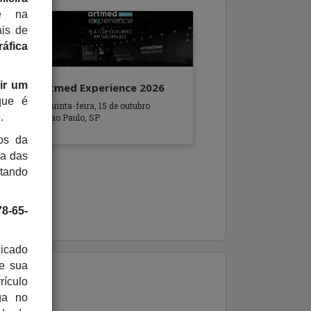
 na
ais de
ráfica
ir um
l
Artmed Experience 2026
que é
quinta-feira, 15 de outubro
.
Sao Paulo, SP
os da
ma das
tando
78-65-
licado
e sua
ículo
ga no
rea