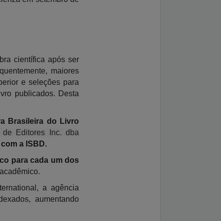
ra científica após ser
equentemente, maiores
perior e seleções para
ivro publicados. Desta
 Brasileira do Livro
 de Editores Inc. dba
o com a ISBD.
fico para cada um dos
o acadêmico.
ernational, a agência
ndexados, aumentando