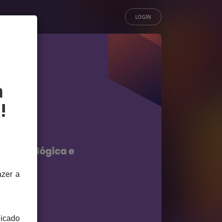
LOGIN
a
!
azer a
licado