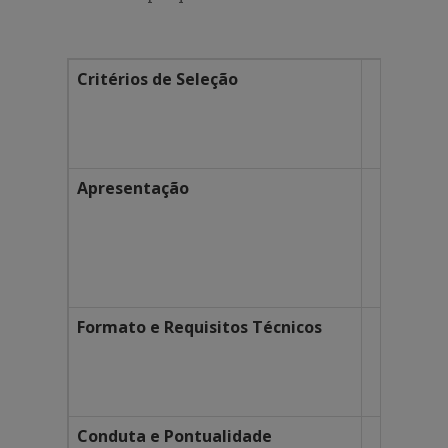
Critérios de Seleção
Apen
Serã
Os a
Apresentação
Cada
O hor
As a
A ap
Formato e Requisitos Técnicos
A ap
É pe
O co
Conduta e Pontualidade
O ap