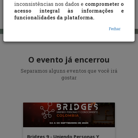
inconsistências nos dados e
comprometer o
acesso integral às informações e
REALIZAR INSCRIÇÃO
funcionalidades da plataforma.
Fechar
O evento já encerrou
Separamos alguns eventos que você irá
gostar
Bridges 9 - Uniendo Personas Y