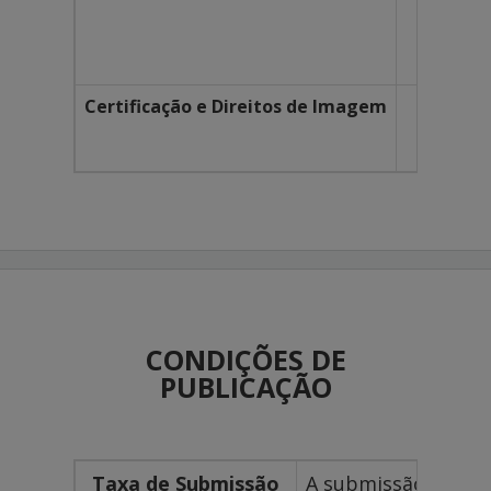
Reco
O nã
Certificação e Direitos de Imagem
Some
Ao c
CONDIÇÕES DE
PUBLICAÇÃO
Taxa de Submissão
A submissão dos tra