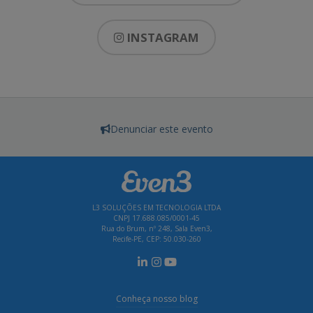
INSTAGRAM
Denunciar este evento
L3 SOLUÇÕES EM TECNOLOGIA LTDA
CNPJ 17.688.085/0001-45
Rua do Brum, nº 248, Sala Even3,
Recife-PE, CEP: 50.030-260
Conheça nosso blog