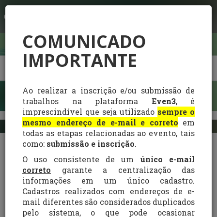
LOGIN
COMUNICADO
IMPORTANTE
Ao realizar a inscrição e/ou submissão de
trabalhos na plataforma
Even3
, é
imprescindível que seja utilizado
sempre o
mesmo endereço de e-mail e correto
em
todas as etapas relacionadas ao evento, tais
como:
submissão e inscrição
.
I Congresso Científico de
O uso consistente de um
único e-mail
Biotecnologia e Ciências
correto
garante a centralização das
Naturais (CCBCN)
informações em um único cadastro.
Cadastros realizados com endereços de e-
10/11/2025
– 11/11/2025
- 09:00 - 21:00 GMT-3
mail diferentes são considerados duplicados
Este é um evento online
pelo sistema, o que pode ocasionar