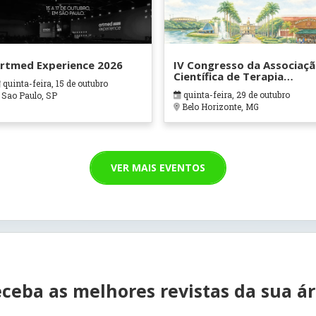
rtmed Experience 2026
IV Congresso da Associaç
Científica de Terapia
quinta-feira, 15 de outubro
Ocupacional em Contexto
quinta-feira, 29 de outubro
Sao Paulo, SP
Hospitalares e Cuidados
Belo Horizonte, MG
Paliativos - ATOHOSP
VER MAIS EVENTOS
ceba as melhores revistas da sua á