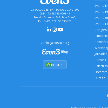
Evento E
L3 SOLUÇÕES EM TECNOLOGIA LTDA
Evento P
CNPJ 17.688.085/0001-45
Rua do Brum, nº 248, Sala Even3,
Evento o
Recife-PE, CEP: 50.030-260
Evento H
Congres
Simpósio
Seminári
Conheça nosso blog
Worksho
Jornadas
Cursos O
Brasil
Palestras
Encontros
Feiras ou