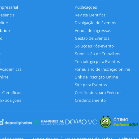
mpresarial
Publicações
resencial
Revista Científica
nline
Divulgação de Eventos
íbrido
Venda de Ingressos
so
Gestão de Eventos
Soluções Pós-evento
o
Submissão de Trabalhos
p
Tecnologia para Eventos
 Acadêmicas
Formulário de Inscrição online
nline
Link de Inscrição Online
Site para Eventos
 Científicos
Certificados para Eventos
 Exposições
Credenciamento
ÓTIMO