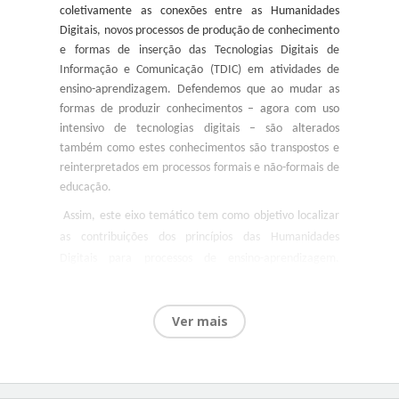
coletivamente as conexões entre as Humanidades
Digitais, novos processos de produção de conhecimento
e formas de inserção das Tecnologias Digitais de
Informação e Comunicação (TDIC) em atividades de
ensino-aprendizagem. Defendemos que ao mudar as
formas de produzir conhecimentos – agora com uso
intensivo de tecnologias digitais – são alterados
também como estes conhecimentos são transpostos e
reinterpretados em processos formais e não-formais de
educação.
Assim, este eixo temático tem como objetivo localizar
as contribuições dos princípios das Humanidades
Digitais para processos de ensino-aprendizagem.
Deslocamos a discussão do âmbito das inovações
advindas no campo da produção de novos
Ver mais
conhecimentos a partir da aplicação de
hardwares
,
softwares
e linguagens computacionais para um outro
espaço, o campo educacional, que também quer
atravessar a difícil barreira do tradicionalismo.