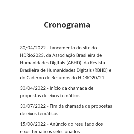
Já encontramos um debate intenso relacionado à
inserção das Tecnologias Digitais de Informação e
Comunicação nos processos de ensino-aprendizagem.
Cronograma
As discussões foram ainda mais intensificadas no
período de isolamento social exigido pela pandemia de
Covid-19, quando as escolas foram fechadas para
30/04/2022 - Lançamento do site do
atividades presenciais e rapidamente foi necessário
HDRio2023, da Associação Brasileira de
implementar ações de ensino remoto. No Brasil, desde
Humanidades Digitais (ABHD), da Revista
a década de 1980, o Governo Federal investe em
Brasileira de Humanidades Digitais (RBHD) e
pesquisas e programas para prover infraestrutura de
do Caderno de Resumos do HDRIO20/21
rede nas escolas públicas, formação de professores e
desenvolvimento de objetos educacionais digitais. São
30/04/2022 - Início da chamada de
exemplos destas políticas educacionais a inserção no
propostas de eixos temáticos
Programa Nacional do Livro e do Material Didático a
30/07/2022 - Fim da chamada de propostas
solicitação de “recursos digitais” e a forte presença de
de eixos temáticos
Competências e Habilidades relacionadas ao uso das
linguagens digitais integrando a Base Nacional Comum
15/08/2022 - Anúncio do resultado dos
Curricular (BNCC) para todos os níveis educacionais. No
eixos temáticos selecionados