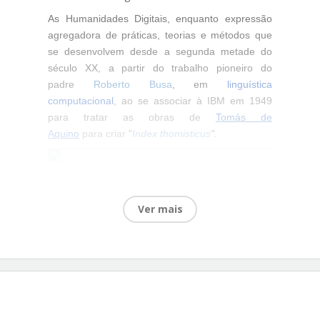
As Humanidades Digitais, enquanto expressão
agregadora de práticas, teorias e métodos que
se desenvolvem desde a segunda metade do
século XX, a partir do trabalho pioneiro do
padre
Roberto Busa
, em
linguística
computacional
, ao se associar à IBM em 1949
para tratar as obras de
Tomás de
Aquino
para
criar
"
Index thomisticus
"
.
Ver mais