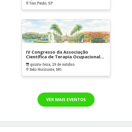
Sao Paulo, SP
IV Congresso da Associação
Científica de Terapia Ocupacional
em Contextos Hospitalares e
quinta-feira, 29 de outubro
Cuidados Paliativos - ATOHOSP
Belo Horizonte, MG
VER MAIS EVENTOS