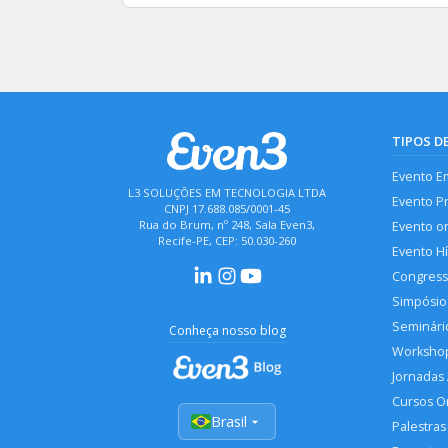
TIPOS D
Evento E
L3 SOLUÇÕES EM TECNOLOGIA LTDA
Evento P
CNPJ 17.688.085/0001-45
Rua do Brum, nº 248, Sala Even3,
Evento o
Recife-PE, CEP: 50.030-260
Evento H
Congres
Simpósio
Seminári
Conheça nosso blog
Worksho
Jornadas
Cursos O
Brasil
Palestras