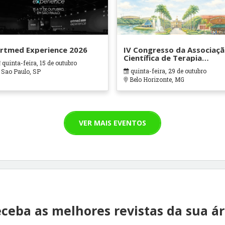
rtmed Experience 2026
IV Congresso da Associaç
Científica de Terapia
quinta-feira, 15 de outubro
Ocupacional em Contexto
quinta-feira, 29 de outubro
Sao Paulo, SP
Hospitalares e Cuidados
Belo Horizonte, MG
Paliativos - ATOHOSP
VER MAIS EVENTOS
ceba as melhores revistas da sua á