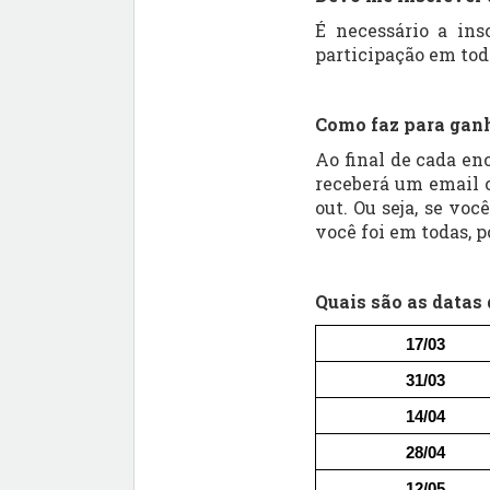
É necessário a ins
participação em tod
Como faz para ganh
Ao final de cada en
receberá um email 
out. Ou seja, se voc
você foi em todas, p
Quais são as datas
17/03
31/03
14/04
28/04
12/05