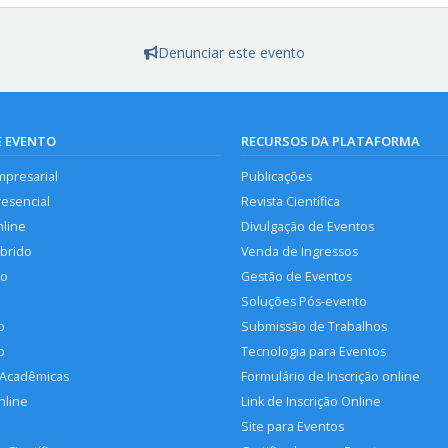
Denunciar este evento
E EVENTO
RECURSOS DA PLATAFORMA
mpresarial
Publicações
resencial
Revista Científica
nline
Divulgação de Eventos
íbrido
Venda de Ingressos
so
Gestão de Eventos
Soluções Pós-evento
o
Submissão de Trabalhos
p
Tecnologia para Eventos
 Acadêmicas
Formulário de Inscrição online
nline
Link de Inscrição Online
Site para Eventos