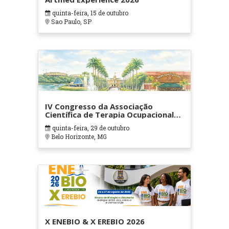
quinta-feira, 15 de outubro
Sao Paulo, SP
IV Congresso da Associação
Científica de Terapia Ocupacional
em Contextos Hospitalares e
quinta-feira, 29 de outubro
Cuidados Paliativos - ATOHOSP
Belo Horizonte, MG
X ENEBIO & X EREBIO 2026