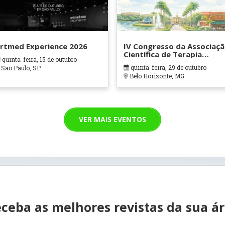
rtmed Experience 2026
IV Congresso da Associaç
Científica de Terapia
quinta-feira, 15 de outubro
Ocupacional em Contexto
quinta-feira, 29 de outubro
Sao Paulo, SP
Hospitalares e Cuidados
Belo Horizonte, MG
Paliativos - ATOHOSP
VER MAIS EVENTOS
ceba as melhores revistas da sua á