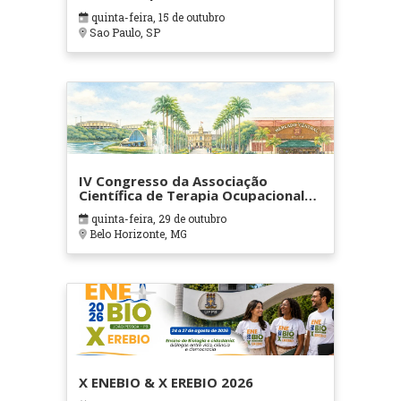
quinta-feira, 15 de outubro
Sao Paulo, SP
IV Congresso da Associação
Científica de Terapia Ocupacional
em Contextos Hospitalares e
quinta-feira, 29 de outubro
Cuidados Paliativos - ATOHOSP
Belo Horizonte, MG
X ENEBIO & X EREBIO 2026