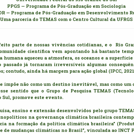
PPGS — Programa de Pós-Graduação em Sociologia 
R — Programa de Pós-Graduação em Desenvolvimento R
Uma parceria do TEMAS com o Centro Cultural da UFRGS 
eito parte de nossas vivências cotidianas, e o  Rio Gra
omunidade científica vem apontando há bastante temp
ia humana aqueceu a atmosfera, os oceanos e a superfície t
o passado já tornaram irreversíveis algumas consequên
s; contudo, ainda há margem para ação global (IPCC, 2021)
se impõe não como um destino inevitável, mas como um
 nesse sentido que o Grupo de Pesquisa TEMAS (Tecnol
 Sul, promove este evento. 
quisa, ensino e extensão desenvolvidos pelo grupo TEMAS
ecnopolíticos na governança climática brasileira contempo
ia na formação da política climática brasileira” (Produt
e de mudanças climáticas no Brasil”, vinculada ao INCT P